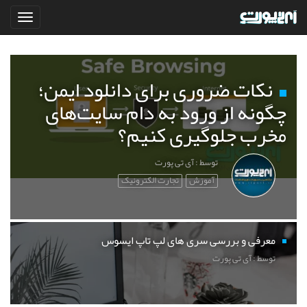
نکات ضروری برای دانلود ایمن؛
چگونه از ورود به دام سایت‌های
مخرب جلوگیری کنیم؟
توسط : آی تی پورت
آموزش
تجارت الکترونیک
معرفی و بررسی سری های لپ تاپ ایسوس
توسط : آی تی پورت