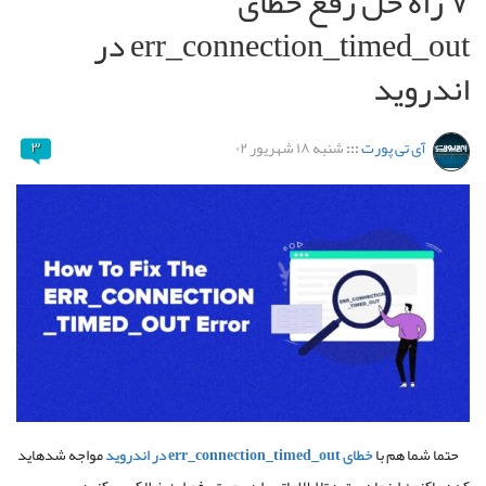
۷ راه حل رفع خطای
err_connection_timed_out در
اندروید
آی تی پورت
:::
شنبه ۱۸ شهریور ۰۲
۳
حتما شما هم با
خطای err_connection_timed_out در اندروید
مواجه شدهاید
که هماکنون اینجا هستید تا اطلاعاتی را در جهت رفع این خطا کسب کنید.