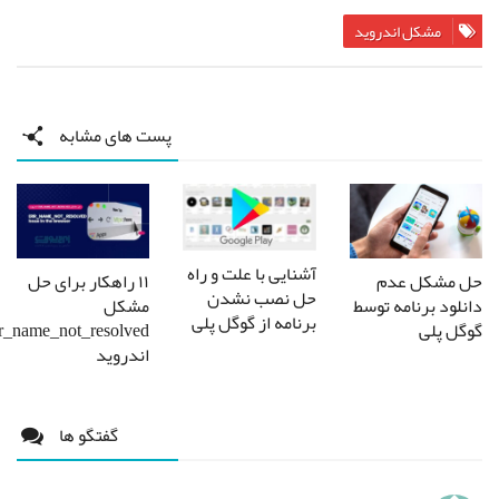
مشکل اندروید
پست های مشابه
آشنایی با علت و راه
حل مشکل عدم
۱۱ راهکار برای حل
حل نصب نشدن
دانلود برنامه توسط
مشکل
برنامه از گوگل پلی
گوگل پلی
err_name_not_resolved
اندروید
گفتگو ها