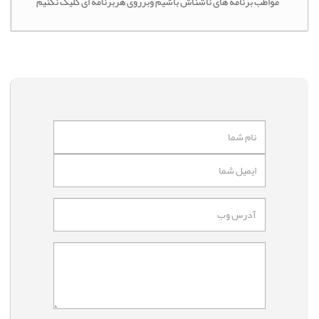
مواطب برنامه های ناشناش باشیم وبرروی هربرنامه ای کلیک نکنیم