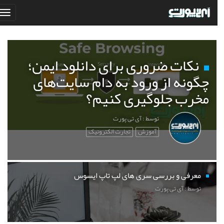
نکات ضروری برای دانلود ایمن؛
چگونه از ورود به دام سایت‌های
مخرب جلوگیری کنیم؟
توسط : آی تی پورت
آموزش
تجارت الکترونیک
معرفی و بررسی سری های لپ تاپ ایسوس
توسط : آی تی پورت