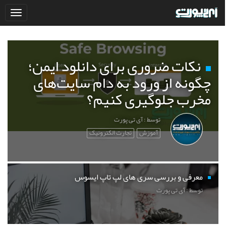
نکات ضروری برای دانلود ایمن؛
چگونه از ورود به دام سایت‌های
مخرب جلوگیری کنیم؟
توسط : آی تی پورت
آموزش
تجارت الکترونیک
معرفی و بررسی سری های لپ تاپ ایسوس
توسط : آی تی پورت