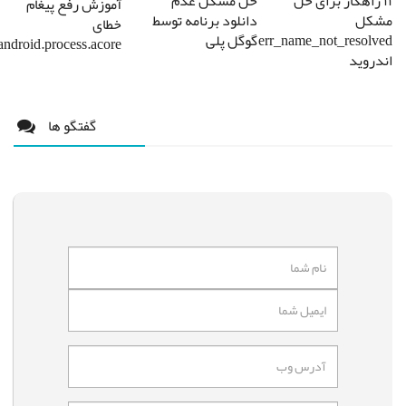
۱۱ راهکار برای حل
حل مشکل عدم
آموزش رفع پیغام
مشکل
دانلود برنامه توسط
خطای
err_name_not_resolved
گوگل پلی
android.process.acore
اندروید
گفتگو ها