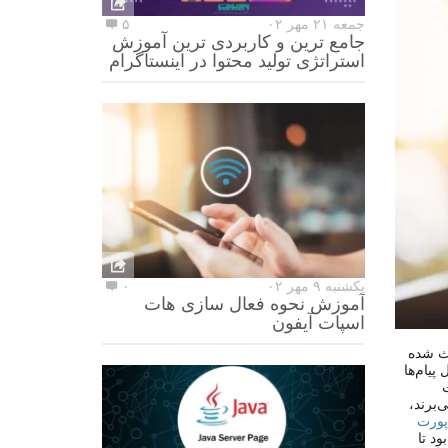
جمعه ۲۱ مهر ۰۲
۵
جامع ترین و کاربردی ترین آموزش
استراتژی تولید محتوا در اینستاگرام
یکشنبه ۹ مهر ۰۲
۰
آموزش نحوه فعال سازی هات
اسپات آیفون
عث شده
پیام‌ها
ت
‌برند،
پورت
ود تا