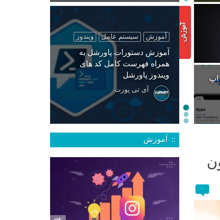
آموزش
سیستم عامل
ویندوز
آموزش دستورات پاورشل به
همراه فهرست کامل کد های
ویندوز پاورشل
 اپ
آی تی پورت
:: آموزش
ن
۰