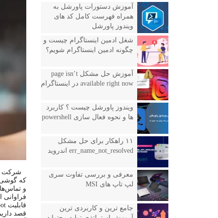
آموزش دستورات پاورشل به
همراه فهرست کامل کد های
ویندوز پاورشل
شغل ادمین اینستاگرام چیست و
چگونه ادمین اینستاگرام شویم؟
آموزش حل مشکل page isn’t
available right now در اینستاگرام
ویندوز پاورشل چیست ؟ کاربرد
ها و نحوه فعال سازی powershell
۱۱ راهکار برای حل مشکل
err_name_not_resolved اندروید
شرکت اپ
معرفی و بررسی تفاوت سری
که گوشی‌ه
لپ تاپ های MSI
و تماس‌های
فراوانی ا
قابلیت Hotspot یا تبدیل آیفون به یک نقطه دسترسی Wi-Fi است. در این آموزش
جامع ترین و کاربردی ترین
قصد داریم
آموزش استراتژی تولید محتوا در