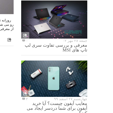
روزانه ت
رو می شون
از معرفی 
جمعه ۲۸ مهر ۰۲
۰
معرفی و بررسی تفاوت سری لپ
تاپ های MSI
چهارشنبه ۲۷ اسفند ۹۹
۲
معایب آیفون چیست؟ آیا خرید
آیفون برای شما دردسر ایجاد می
کند؟