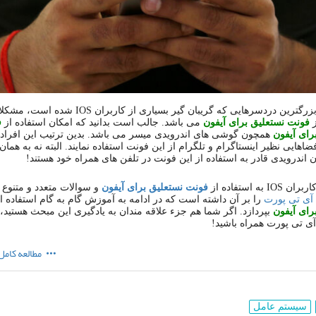
بزرگترین دردسرهایی که گریبان گیر بسیاری از کاربران
IOS
شده است، مشکلا
ز
فونت
نستعلیق
برای
آیفون
می باشد
.
جالب است بدانید که امکان استفاده از
ف
رای
آیفون
همچون گوشی های اندرویدی میسر می باشد
.
بدین ترتیب این افراد
فضاهایی نظیر اینستاگرام و تلگرام از این فونت استفاده نمایند
.
البته نه به هما
ن اندرویدی قادر به استفاده از این فونت در تلفن های همراه خود هستند
!
کاربران
IOS
به استفاده از
فونت
نستعلیق
برای
آیفون
و سوالات متعدد و متنوع آ
آی تی پورت
را بر آن داشته است که در ادامه به آموزش گام به گام استفاده ا
رای
آیفون
بپردازد
.
اگر شما هم جزء علاقه مندان به یادگیری این مبحث هستید، تا
ی تی پورت همراه باشید
!
مطالعه کامل
سیستم عامل