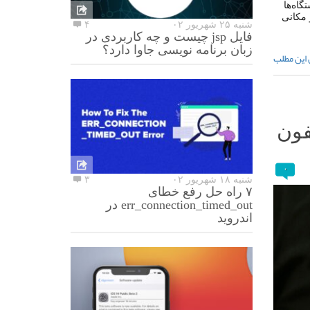
گر دستگاه‌ها
 مکانی
شنبه ۲۵ شهریور ۰۲
۴
فایل jsp چیست و چه کاربردی در
زبان برنامه نویسی جاوا دارد؟
 این مطلب
فون
۰
شنبه ۱۸ شهریور ۰۲
۳
۷ راه حل رفع خطای
err_connection_timed_out در
اندروید