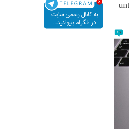
untrus
۱۹