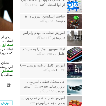
۱۸ متاتگ که باید در صفحات وب
از آنها استفاده کنید.
۲۹۵ دیدگاه
ساخت اپلیکیشن اندروید در ۵
دقیقه!
۲۵۰ دیدگاه
آموزش تنظیمات مودم وایرلس
یکی از 
در ویندوز
۲۱۴ دیدگاه
استفاده ا
نستعلیق
ب
توانند در 
ارتقا سیمبین نوکیا را به سیستم
که کاربرا
عامل بل
۱۹۵ دیدگاه
اشتیاق 
آموزش کامل برنامه نویسی ++C
این زمینه
۱۷۴ دیدگاه
& C
نستعلیق
ب
مطلب با آ
حل مشکل قطعی اینترنت با
بروز رسانی Firmware ( آپدیت
مودم )
۱۵۹ دیدگاه
آموزش قدم به قدم نصب پی اچ
آموزش
پی و آپاچی در اوبونتو
۱۳۴