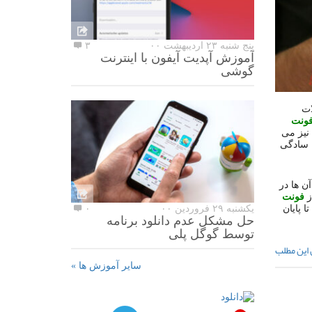
پنج شنبه ۲۳ اردیبهشت ۰۰
۳
آموزش آپدیت آیفون با اینترنت
گوشی
ت
ونت
 نیز می
ن سادگی
ن ها در
ز
فونت
 پایان
یکشنبه ۲۹ فروردین ۰۰
۰
حل مشکل عدم دانلود برنامه
توسط گوگل پلی
 این مطلب
سایر آموزش ها »