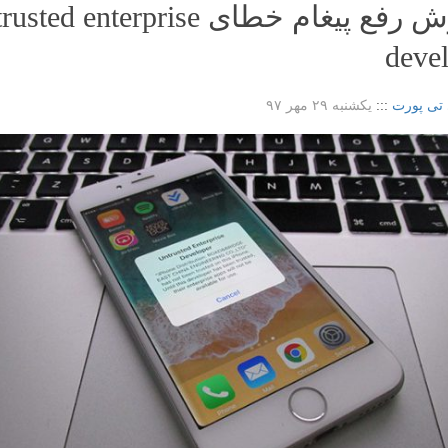
آموزش رفع پیغام خطای ted enterprise
deve
 تی پورت
:::
یکشنبه ۲۹ مهر ۹۷