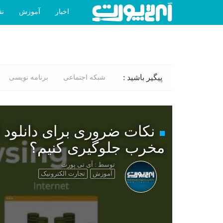
اخبار
آموزش
نق
پیگیر باشید :
شبکه اجتماعی
برنامه نویسی
نکات ضروری برای دانلود ا
مخرب جلوگیری کنیم؟
توسط : آی تی پورت
آموزش
تجارت الکترونیک