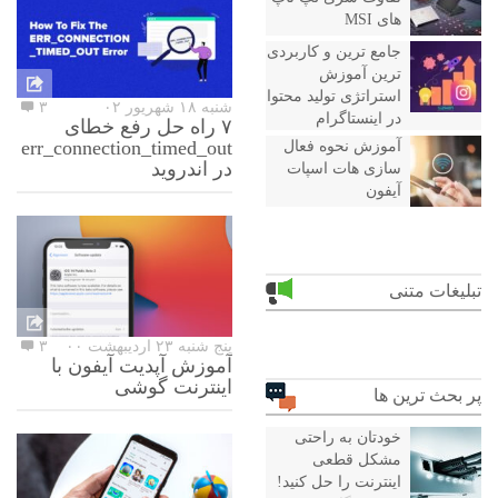
های MSI
جامع ترین و کاربردی
ترین آموزش
استراتژی تولید محتوا
شنبه ۱۸ شهریور ۰۲
۳
در اینستاگرام
۷ راه حل رفع خطای
err_connection_timed_out
آموزش نحوه فعال
در اندروید
سازی هات اسپات
آیفون
تبلیغات متنی
پنج شنبه ۲۳ اردیبهشت ۰۰
۳
آموزش آپدیت آیفون با
اینترنت گوشی
پر بحث ترین ها
خودتان به راحتی
مشکل قطعی
اینترنت را حل کنید!