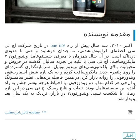
مقدمه نویسنده
اکتبر ۲۰۱۰، سه سال پیش از راه
one m9
در تاریخ شرکت اچ تی
سی لحظه‌ای فراموش‌نشدنی، نه چندان خوشایند و حتی تا حدودی
دردناک است؛ در آن سال همزمان با معرفی سیستم‌عامل ویندوزفون ۷
مایکروسافت، اچ‌ تی‌ سی با تکیه بر تجربه سالیان گذشته در فروش و
محبوبیت بالای پاکت‌پی‌سی‌های ویندوزموبایل، سرمایه‌گذاری گسترده‌ای
را روی پلتفرم جدید مایکروسافت کرده و به یک باره شش اسمارت‌فون
ویندوزفونی را روانه بازار کرد. در همین فاصله برندهایی نظیر سامسونگ
و ال‌جی هر کدام تنها با دو ویندوزفون، با احتیاط هرچه بیشتر چشم به راه
آینده این سیستم‌عامل بودند. تبعات و نتایج ریسک اچ تی سی در این بازه
زمانی با شکست نسبی ویندوزفون۷ در بازار، نزدیک به یک سال بعد
پدیدار شد.
مطالعه کامل این مطلب
اخبار