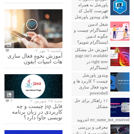
پاورشل به همراه
فهرست کامل کد
های ویندوز پاورشل
شغل ادمین
اینستاگرام چیست و
چگونه ادمین
اینستاگرام شویم؟
آموزش حل مشکل
یکشنبه ۹ مهر ۰۲
۰
آموزش نحوه فعال سازی
page isn’t available
هات اسپات آیفون
right now در
اینستاگرام
ویندوز پاورشل
چیست ؟ کاربرد ها و
نحوه فعال سازی
powershell
۱۱ راهکار برای حل
شنبه ۲۵ شهریور ۰۲
۴
فایل jsp چیست و چه
مشکل
کاربردی در زبان برنامه
نویسی جاوا دارد؟
err_name_not_resolved اندروید
معرفی و بررسی
تفاوت سری لپ تاپ