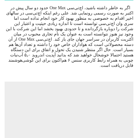
اگر به خاطر داشته باشید، اچ‌تی‌سی One Max حدود دو سال پیش در
اکتبر به صورت رسمی رونمایی شد. علی رغم اینکه اچ‌تی‌سی در سالهای
اخیر اقدام به خصوصی به منظور بهبود کار خود انجام نداده است اما
سری وان اچ‌تی‌سی توانسته است تا اندازه زیادی حیثیت و اعتبار این
شرکت را دوباره بازگردانده و تا حدودی بهبود بخشد اما این شرکت با این
وجود نیز هنوز نتوانسته است به عنوان یک نام تجاری محبوب در میان
اکثریت کاربران در سراسر جهان جای باز کند. اچ‌تی‌سی One Max از آن
دسته محصولاتی است که هواداران خاص خود را داشته و تعداد آن‌ها هم
بسیار است. حال اگر منتظر شنیدن یک تحول و اتفاق برای این دستگاه
هستید احتمالا خوشحال خواهید شد که بدانید آپدیت اندروید ۵٫۰ آب‌نبات
چوبی به همراه رابط کاربری سنس ۶ هم‌اکنون برای این گوشی‌هوشمند
قابل دریافت است.