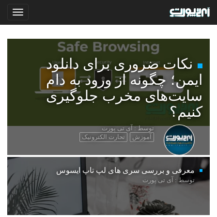
نکات ضروری برای دانلود
ایمن؛ چگونه از ورود به دام
سایت‌های مخرب جلوگیری
کنیم؟
توسط : آی تی پورت
آموزش
تجارت الکترونیک
معرفی و بررسی سری های لپ تاپ ایسوس
توسط : آی تی پورت