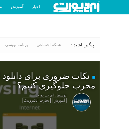
اخبار
آموزش
نق
پیگیر باشید :
شبکه اجتماعی
برنامه نویسی
نکات ضروری برای دانلود ا
مخرب جلوگیری کنیم؟
توسط : آی تی پورت
آموزش
تجارت الکترونیک