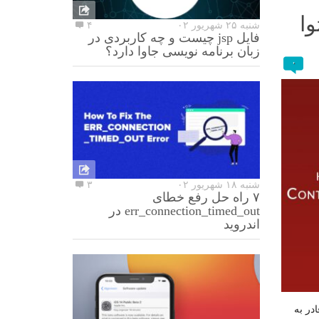
وا
شنبه ۲۵ شهریور ۰۲
۴
فایل jsp چیست و چه کاربردی در
زبان برنامه نویسی جاوا دارد؟
۰
شنبه ۱۸ شهریور ۰۲
۳
۷ راه حل رفع خطای
err_connection_timed_out در
اندروید
در به