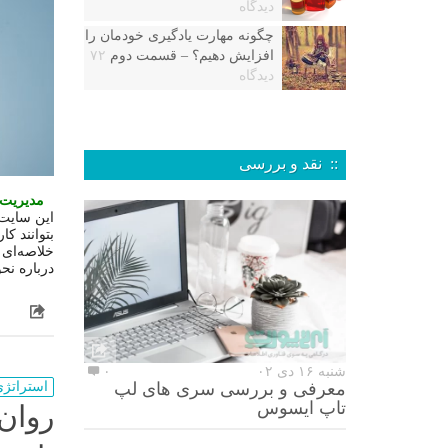
دیدگاه
چگونه مهارت یادگیری خودمان را
افزایش دهیم؟ – قسمت دوم
۷۲
دیدگاه
:: نقد و بررسی
مدیریت 
این سایت‌
بتوانند ک
خلاصه‌ای 
درباره نح
شنبه ۱۶ دی ۰۲
۰
معرفی و بررسی سری های لپ
استراتژی
تاپ ایسوس
روان‌