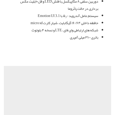
دوربین سلفی ۸ مگاپیکسل با فلش LED و قل=ابلیت عکس
برداری در حالت پانُروما
سیستم عامل آندروید ۵٫۰ با Emotion UI 3.1
حافظه داخلی ۱۶/۶۴ گیگابایت ،شیار کارت micro sd
شبکه های ارتباطی وای فای ،LTE و نسخه ۴ بلوتوث
باتری ۳۱۰۰ میلی آمپری