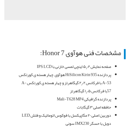
مشخصات فنی هوآوی Honor 7:
صفحه نمایش ۵٫۲ اینچی لمسی خازنی با IPS LCD
پردازنده HiSilicon Kirin 935 هوآوی –چهار هسته ی کورتکس
A-53 با فرکانس ۲٫۲ گیگاهرتز و چهار هسته ی کورتکس A-
57با فرکانس ۱٫۵ گیگاهرتز
پردازنده گرافیکی Mali-T628 MP4
حافظه اصلی ۳ گیگابات
دوربین اصلی ۲۰ مگاپیکسل با فوکوس اتوماتیک و فلش LED
دوبل با حسگر IMX230 سونی