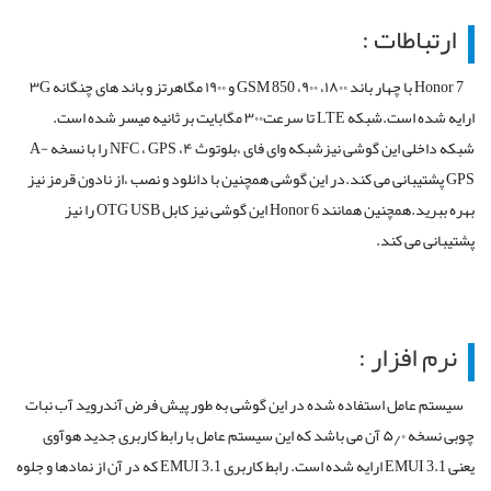
ارتباطات :
Honor 7 با چهار باند GSM 850 ،۹۰۰ ،۱۸۰۰ و ۱۹۰۰ مگاهرتز و باند های چنگانه ۳G
ارایه شده است.شبکه LTE تا سرعت۳۰۰ مگابایت بر ثانیه میسر شده است.
شبکه داخلی این گوشی نیزشبکه وای فای ،بلوتوث ۴، NFC ، GPS را با نسخه A-
GPS پشتیبانی می کند.در این گوشی همچنین با دانلود و نصب ،از نادون قرمز نیز
بهره ببرید.همچنین همانند Honor 6 این گوشی نیز کابل OTG USB را نیز
پشتیبانی می کند.
نرم افزار :
سیستم عامل استفاده شده در این گوشی به طور پیش فرض آندروید آب نبات
چوبی نسخه ۵٫۰ آن می باشد که این سیستم عامل با رابط کاربری جدید هوآوی
یعنی EMUI 3.1 ارایه شده است. رابط کاربری EMUI 3.1 که در آن از نمادها و جلوه