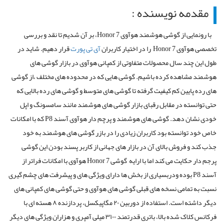
مقدمه نویسنده :
با رونمایی از گوشی هوشمند هوآوی Honor 7، بر آن شدیم تا نقد و بررسی
تخصصی هوآوی Honor 7 را در اختیار کاربران
آی تی پورت
قرار دهیم. شاید در
طول این چند سال محصولات متفاوتی از کمپانی هوآوی در بازار گوشی های
هوشمند مشاهده کرده باشیم. گوشی هایی که در محدوده های مختلف ،از گوشی
های رده پایین کم کیفیت گرفته تا گوشی های متوسط و گوشی های رده بالایی که
حتی توانسته در مقابل رقبای بازار گوشی های هوشمند مانند سامسونگ و اپل
خودی نشان دهد. گوشی های هوشمند و پرچم دار هوآوی آسند P8 که با امکانات
خاص خود توانسته بود کاربران زیادی را در بازر گوشی های هوشمند به خود
جذب کند و فروش بالای آن در بازار های جهانی از کاربر پسند بودن این گوشی
پرجم دار حکایت می کند اما با ارایه گوشی Honor 7 هوآوی با امکانات فراتر از
آسند P8 بوده ودربسیاری از بخش ها دارای ویژگی های و پیشرفت های چشم گیری
نسبت به تمامی نسخه های قبلی گوشی های هوآوی و حتی گوشی های کمپانی های
دیگر داشته است. استفاده از دوربین ۲۰ مگاپیکسل، پردازنده ۸ هسته ای با
فرکانس کلاک شده بالا، باتری قدرتمند ۳۱۰۰ میلی آمپری و هزاران ویژگی های دیگر