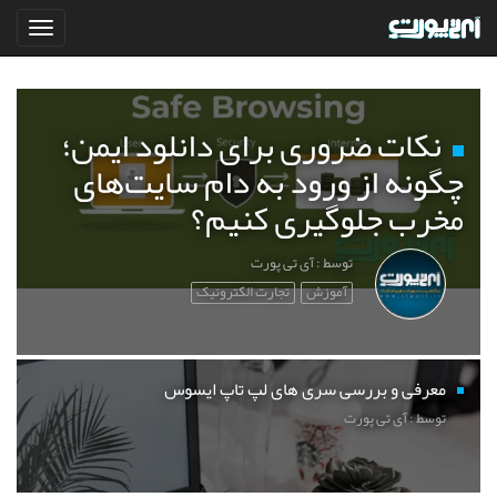
نکات ضروری برای دانلود ایمن؛
چگونه از ورود به دام سایت‌های
مخرب جلوگیری کنیم؟
توسط : آی تی پورت
آموزش
تجارت الکترونیک
معرفی و بررسی سری های لپ تاپ ایسوس
توسط : آی تی پورت