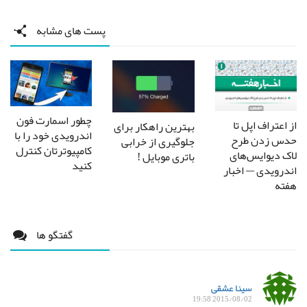
پست های مشابه
چطور اسمارت فون
از اعتراف اپل تا
بهترین راهکار برای
اندرویدی خود را با
حدس زدن طرح
جلوگیری از خرابی
کامپیوترتان کنترل
لاک دیوایس‌های
باتری موبایل !
کنید
اندرویدی — اخبار
هفته
گفتگو ها
سینا عشقی
2015/08/02 19:58