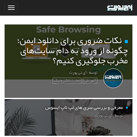
نکات ضروری برای دانلود ایمن؛
چگونه از ورود به دام سایت‌های
مخرب جلوگیری کنیم؟
توسط : آی تی پورت
آموزش
تجارت الکترونیک
معرفی و بررسی سری های لپ تاپ ایسوس
توسط : آی تی پورت