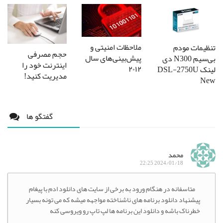
ملاحظات امنیتی و
تنظیمات مودم
حجم مصرفی
پیش‌بینی‌های سال
بی‌سیم N300 دی
اینترنت خود را
۲۰۱۲
لینک DSL-2750U
مدیریت کنید!
New
گفتگو ها
محمد
2024/01/18 22:25
متاسفانه در هنگام ورود به برخی از سایت های دانلود ادم با پیغام
پیشنهاد دانلود برنامه های ناشناخته مواجهه میشه که می تونه بسیار
خطرناک باشه و دانلود این برنامه ها لپ تاپ رو ویروسی کنه