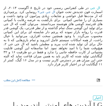
ال جی
در طی کنفرانس رسمی خود در تاریخ ۸ آگوست ۲۰۱۳، از
اسمارت فون جدیدش تحت عنوان
ال جی جی۲
رونمایی کرد. پرچم‌داری
که از مدت‌ها قبل حواشی و شایعات زیادی پیرامون آن وجود داشت و
بسیاری آن را شانس کمپانی برای بازگشت به عرصه رقابت با کمپانی
های قدرتمند گوشی های هوشمند می‌دانستند. می‌توان گفت که ال جی
برای تولید این گوشی سنگ تمام گذاشته و از نظر قدرتی، یک گوشی قدر
قدرت را روانه بازار نموده که پرچم دار شایسته ای برای این کمپانی
محسوب می‌گردد. با وجود همچنین سخت افزاری، می‌توانید با خیال
راحت، از همه امکانات سیستم عامل اندروید و تمام بازی‌هایی که تا به
حال برای آن تولید شده لذت ببرید و مطمئن باشید که ال جی جی ۲،
هیچ‌وقت شما را نا امید نخواهد نمود. اما متاسفانه این گوشی قابلیت
پشتیبانی از کارت حافظه جانبی را ندارد و فقط در دو ظرفیت ۱۶ و ۳۲
گیگابایتی تولید شده که کاربر باید به همین میزان قناعت نماید که البته
حتی این میزان هم در دسترس کاربر نیست و در مدل ۱۶ گیگ، کمتر از
۱۱ گیگابایت آن در اختیار کاربر قرار دارد.
مطالعه کامل این مطلب
اخبار
LG آپدیت های امنیتی اندروید را