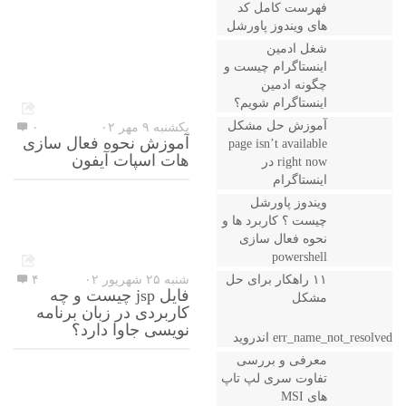
فهرست کامل کد
های ویندوز پاورشل
شغل ادمین
اینستاگرام چیست و
چگونه ادمین
اینستاگرام شویم؟
آموزش حل مشکل
یکشنبه ۹ مهر ۰۲
۰
آموزش نحوه فعال سازی
page isn’t available
هات اسپات آیفون
right now در
اینستاگرام
ویندوز پاورشل
چیست ؟ کاربرد ها و
نحوه فعال سازی
powershell
۱۱ راهکار برای حل
شنبه ۲۵ شهریور ۰۲
۴
فایل jsp چیست و چه
مشکل
کاربردی در زبان برنامه
نویسی جاوا دارد؟
err_name_not_resolved اندروید
معرفی و بررسی
تفاوت سری لپ تاپ
های MSI