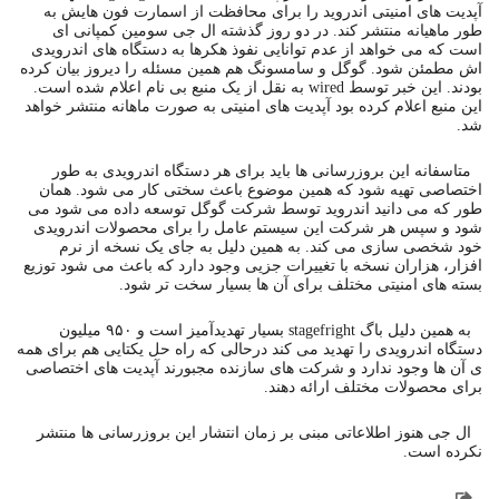
آپدیت های امنیتی اندروید را برای محافظت از اسمارت فون هایش به
طور ماهیانه منتشر کند. در دو روز گذشته ال جی سومین کمپانی ای
است که می خواهد از عدم توانایی نفوذ هکرها به دستگاه های اندرویدی
اش مطمئن شود. گوگل و سامسونگ هم همین مسئله را دیروز بیان کرده
بودند. این خبر توسط wired به نقل از یک منبع بی نام اعلام شده است.
این منبع اعلام کرده بود آپدیت های امنیتی به صورت ماهانه منتشر خواهد
شد.
متاسفانه این بروزرسانی ها باید برای هر دستگاه اندرویدی به طور
اختصاصی تهیه شود که همین موضوع باعث سختی کار می شود. همان
طور که می دانید اندروید توسط شرکت گوگل توسعه داده می شود می
شود و سپس هر شرکت این سیستم عامل را برای محصولات اندرویدی
خود شخصی سازی می کند. به همین دلیل به جای یک نسخه از نرم
افزار، هزاران نسخه با تغییرات جزیی وجود دارد که باعث می شود توزیع
بسته های امنیتی مختلف برای آن ها بسیار سخت تر شود.
به همین دلیل باگ stagefright بسیار تهدیدآمیز است و ۹۵۰ میلیون
دستگاه اندرویدی را تهدید می کند درحالی که راه حل یکتایی هم برای همه
ی آن ها وجود ندارد و شرکت های سازنده مجبورند آپدیت های اختصاصی
برای محصولات مختلف ارائه دهند.
ال جی هنوز اطلاعاتی مبنی بر زمان انتشار این بروزرسانی ها منتشر
نکرده است.