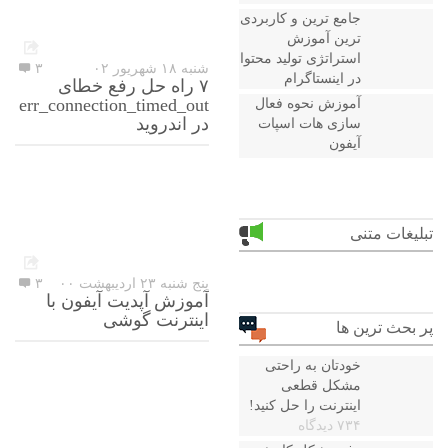
جامع ترین و کاربردی
ترین آموزش
استراتژی تولید محتوا
شنبه ۱۸ شهریور ۰۲
۳
در اینستاگرام
۷ راه حل رفع خطای
err_connection_timed_out
آموزش نحوه فعال
در اندروید
سازی هات اسپات
آیفون
تبلیغات متنی
پنج شنبه ۲۳ اردیبهشت ۰۰
۳
آموزش آپدیت آیفون با
اینترنت گوشی
پر بحث ترین ها
خودتان به راحتی
مشکل قطعی
اینترنت را حل کنید!
۷۳۴ دیدگاه