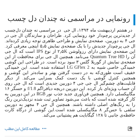
رونمایی در مراسمی نه چندان دل چسب
در هشتم اردیبهشت ماه ۱۳۹۴، ال جی در مراسمی نه چندان دل‌چسب
از جدیدترین پرچم‌دار خود رونمایی کرد. طراحان و سازندگان ال جی در
جی ۴ به دوربین، صفحه‌ی نمایش و طراحی ظاهری توجه زیادی کرده‌اند.
ال جی پرچم‌دار جدیدش را با یک صفحه‌ی نمایش ۵٫۵ اینچی معرفی کرد.
این صفحه‌ی نمایش دارای رزولوشن ۲٫۵K از نوع IPS است که ال جی
آن را Quantum True HD می‌نامد. همچنین ال جی برای محافظت از این
صفحه‌ی نمایش از گوریلا گلس ۳ سود برده است. در طراحی این گوشی
خمیدگی خاصی شبیه به LG GFlex 2 استفاده شده‌ است. این خمیدگی
خفیف است طوری‌که به در دست گرفتن بهتر و ساده‌تر این گوشی و
همچنین کنترل گوشی با یک دست کمک بسزایی می‌کند. از دیگر
قابلیت‌های چشم‌گیر ال جی جی ۴ دوربین جدیدی است که ال جی روی
آن حساب ویژه‌ای باز کرده. این دوربین دریچه دیافراگم f/1.8 و حسگر ۱۶
مگاپیکسلی دارد. همچنین فن‌آوری جدید جذب نور RGB در این دوربین به
کار گرفته شده است که باعث می‌شود تصاویر ثبت شده نزدیک‌ترین رنگ
را به رنگ‌های اصلی داشته باشند. همچنین ال جی ۴ مجهز به دوربین
سلفی با حس‌گر ۸ مگاپیکسلی شده است.این گوشی از درگاه کارت
حافظه‌ی جانبی تا ۱۲۸ گیگابایت هم پشتیبانی می‌کند.
مطالعه کامل این مطلب