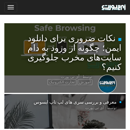
نکات ضروری برای دانلود
ایمن؛ چگونه از ورود به دام
سایت‌های مخرب جلوگیری
کنیم؟
توسط : آی تی پورت
آموزش
تجارت الکترونیک
معرفی و بررسی سری های لپ تاپ ایسوس
توسط : آی تی پورت