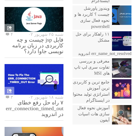
اینستاگرام
ویندوز پاورشل
چیست ؟ کاربرد ها و
نحوه فعال سازی
powershell
۱۱ راهکار برای حل
شنبه ۲۵ شهریور ۰۲
۴
فایل jsp چیست و چه
مشکل
کاربردی در زبان برنامه
نویسی جاوا دارد؟
err_name_not_resolved اندروید
معرفی و بررسی
تفاوت سری لپ تاپ
های MSI
جامع ترین و کاربردی
ترین آموزش
استراتژی تولید محتوا
شنبه ۱۸ شهریور ۰۲
۳
در اینستاگرام
۷ راه حل رفع خطای
err_connection_timed_out
آموزش نحوه فعال
در اندروید
سازی هات اسپات
آیفون