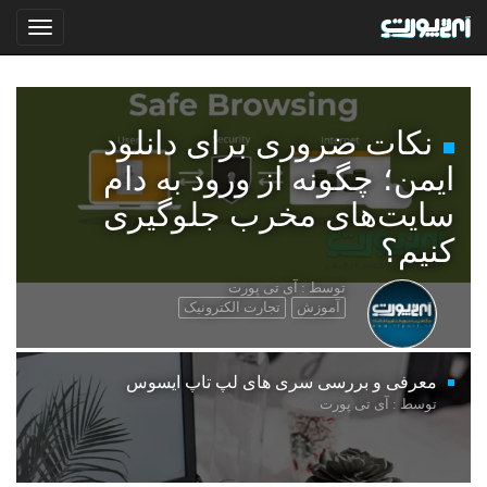
نکات ضروری برای دانلود
ایمن؛ چگونه از ورود به دام
سایت‌های مخرب جلوگیری
کنیم؟
توسط : آی تی پورت
آموزش
تجارت الکترونیک
معرفی و بررسی سری های لپ تاپ ایسوس
توسط : آی تی پورت