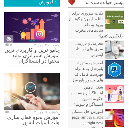
:: آموزش
بیشتر خوانده شده اند
نکات ضروری برای
دانلود ایمن؛ چگونه از
ورود به دام
سایت‌های مخرب
جلوگیری کنیم؟
معرفی و بررسی
جمعه ۲۱ مهر ۰۲
۵
سری های لپ تاپ
جامع ترین و کاربردی ترین
ایسوس
آموزش استراتژی تولید
محتوا در اینستاگرام
آموزش دستورات
پاورشل به همراه
فهرست کامل کد
های ویندوز پاورشل
شغل ادمین
اینستاگرام چیست و
چگونه ادمین
اینستاگرام شویم؟
آموزش حل مشکل
یکشنبه ۹ مهر ۰۲
۰
آموزش نحوه فعال سازی
page isn’t available
هات اسپات آیفون
right now در